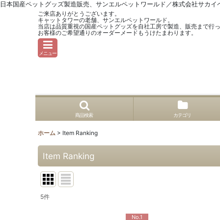
日本国産ペットグッズ製造販売、サンエルペットワールド／株式会社サカイ
ご来店ありがとうございます。
キャットタワーの老舗、サンエルペットワールド。
当店は品質重視の国産ペットグッズを自社工房で製造、販売まで行
お客様のご希望通りのオーダーメードもうけたまわります。
メニュー
商品検索
カテゴリ
ホーム
>
Item Ranking
Item Ranking
5
件
No.1