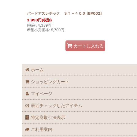
バードアスレチック ＳＴ－４００
[
BP002
]
3,990
円
(税別)
(
税込
:
4,389
円
)
希望小売価格
:
5,700
円
カートに入れる
ホーム
ショッピングカート
マイページ
最近チェックしたアイテム
特定商取引法表示
ご利用案内