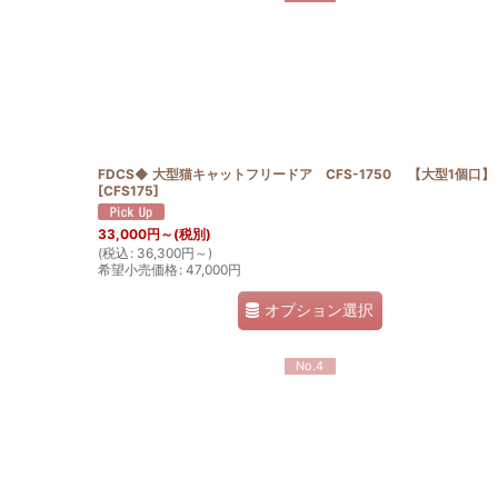
FDCS◆ 大型猫キャットフリードア CFS-1750 【大型1個口】
[
CFS175
]
33,000
円
～
(税別)
(
税込
:
36,300
円
～
)
希望小売価格
:
47,000
円
オプション選択
No.4