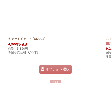
キャットドア Ａ
[
CD003
]
スモ
4,900
円
(税別)
(
税込
:
5,390
円
)
9,
希望小売価格
:
7,500
円
(
税
希
オプション選択
No.5