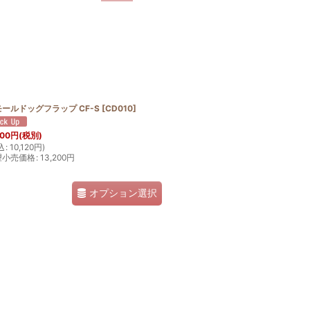
ールドッグフラップ CF-S
[
CD010
]
200
円
(税別)
込
:
10,120
円
)
望小売価格
:
13,200
円
オプション選択