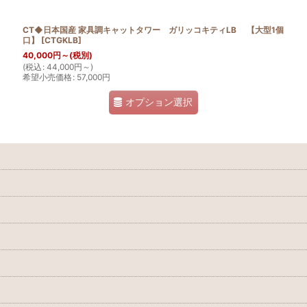
CT◆日本国産 家具調キャットタワー ガリッコキティLB 【大型1個
口】
[
CTGKLB
]
40,000
円
～
(税別)
(
税込
:
44,000
円
～
)
希望小売価格
:
57,000
円
オプション選択