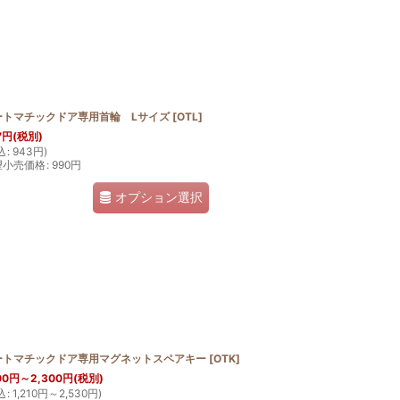
ートマチックドア専用首輪 Lサイズ
[
OTL
]
7
円
(税別)
込
:
943
円
)
望小売価格
:
990
円
オプション選択
ートマチックドア専用マグネットスペアキー
[
OTK
]
00
円
～2,300
円
(税別)
込
:
1,210
円
～2,530
円
)