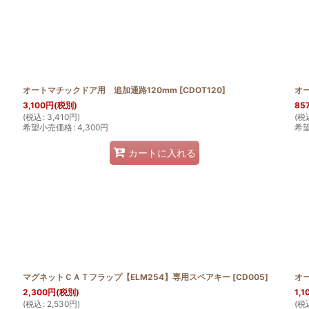
絞り込む
オートマチックドア用 追加通路120mm
[
CDOT120
]
オ
3,100
円
(税別)
85
(
税込
:
3,410
円
)
(
税
希望小売価格
:
4,300
円
希
カートに入れる
マグネットＣＡＴフラップ【ELM254】専用スペアキー
[
CD005
]
オ
2,300
円
(税別)
1,1
(
税込
:
2,530
円
)
(
税