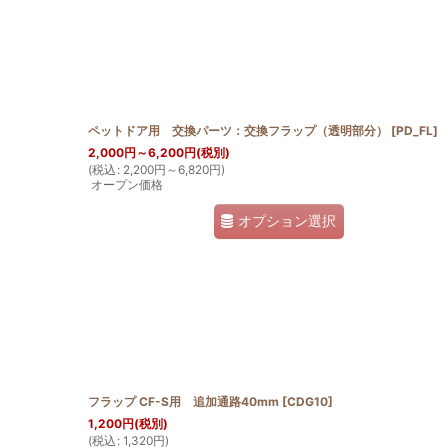
並び順
:
ペットドア用 交換パーツ：交換フラップ（透明部分）
[
PD_FL
]
2,000
円
～6,200
円
(税別)
(
税込
:
2,200
円
～6,820
円
)
オープン価格
オプション選択
フラップ CF-S用 追加通路40mm
[
CDG10
]
1,200
円
(税別)
(
税込
:
1,320
円
)