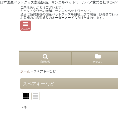
日本国産ペットグッズ製造販売、サンエルペットワールド／株式会社サカイ
ご来店ありがとうございます。
キャットタワーの老舗、サンエルペットワールド。
当店は品質重視の国産ペットグッズを自社工房で製造、販売まで行
お客様のご希望通りのオーダーメードもうけたまわります。
メニュー
商品検索
カテゴリ
ホーム
>
スペアキーなど
スペアキーなど
7
件
表示数
: