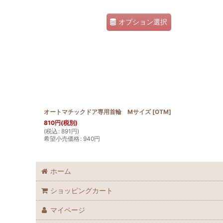
オプション選択
オートマチックドア専用首輪 Mサイズ
[
OTM
]
810
円
(税別)
(
税込
:
891
円
)
希望小売価格
:
940
円
ホーム
ショッピングカート
マイページ