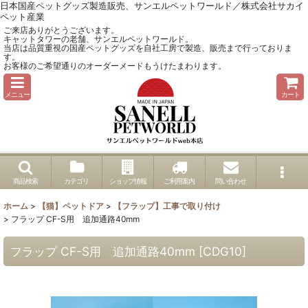
日本国産ペットグッズ製造販売、サンエルペットワールド／株式会社サカイ
ペット産業
ご来店ありがとうございます。
キャットタワーの老舗、サンエルペットワールド。
当店は品質重視の国産ペットグッズを自社工房で製造、販売まで行っておりま
す。
お客様のご希望通りのオーダーメードもうけたまわります。
メニュー
カート
商品検索
カテゴリ
ショップ情報
ご利用案内
問い合わせ
ホーム
>
【猫】ペットドア
>
【フラップ】工事で取り付け
>
フラップ CF-S用 追加通路40mm
フラップ CF-S用 追加通路40mm
[
CDG10
]