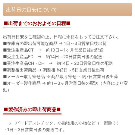
出荷日の目安について
■出荷までのおおよその日程■
出荷日目安をご確認の上、日程に余裕をもってご注文下さい。
■在庫有の即出荷可能な商品 → 1日～3日営業日後出荷
■受注生産品CT → 約10日～1ヶ月営業日後の配送
■受注生産品FD → 約14日～20日営業日後の配送
■受注生産品CH・DH → 約14日～20日営業日後の配送
■調整後出荷商品 → 調整後 約3日～5日営業日後出荷
■メーカー取り寄せ品 → 商品取り寄せ ～約7日営業日後出荷
■オーダー製作商品 → 約1～3ヶ月営業日後の配送（内容により変
動）
■製作済みの即出荷商品■
→ バードアスレチック、小動物用の小物など（一部除く）
・1日～3日営業日後の発送です。