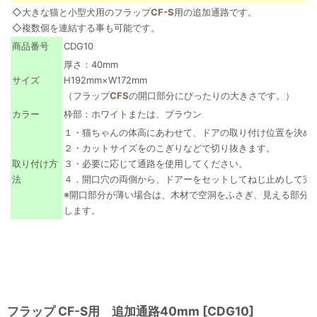
◇大きな猫と小型犬用のフラップ
CF-S
用の追加通路です。
。
◇複数個を連結する事も可能です
商品番号
CDG10
厚さ：40mm
サイズ
H192mm×W172mm
（フラップ
CFS
の開口部分にぴったりの大きさです。）
カラー
枠部：ホワイトまたは、ブラウン
１・猫ちゃんの体高にあわせて、ドアの取り付け位置を決め
２・カットサイズをのこぎりなどで切り抜きます。
取り付け方
３・必要に応じて通路を使用してください。
法
４．開口穴の両側から、ドアーをセットしてねじ止めして完
※開口部分が薄い場合は、木材で空洞をふさぎ、見える部分
します。
フラップ CF-S用 追加通路40mm
[
CDG10
]