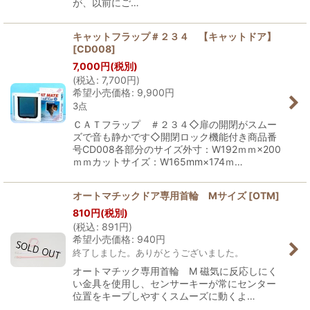
が、以前にご…
キャットフラップ＃２３４ 【キャットドア】
[
CD008
]
7,000
円
(税別)
(
税込
:
7,700
円
)
希望小売価格
:
9,900
円
3点
ＣＡＴフラップ ＃２３４◇扉の開閉がスムー
ズで音も静かです◇開閉ロック機能付き商品番
号CD008各部分のサイズ外寸：W192ｍｍ×200
ｍｍカットサイズ：W165mm×174ｍ…
オートマチックドア専用首輪 Mサイズ
[
OTM
]
810
円
(税別)
(
税込
:
891
円
)
希望小売価格
:
940
円
終了しました。ありがとうございました。
オートマチック専用首輪 M 磁気に反応しにく
い金具を使用し、センサーキーが常にセンター
位置をキープしやすくスムーズに動くよ…