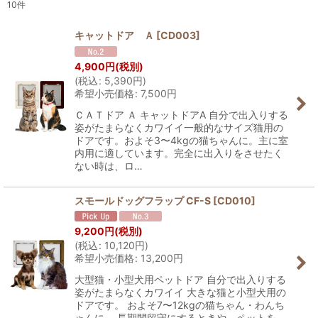
10
件
表示数
:
キャットドア Ａ
[
CD003
]
並び順
:
4,900
円
(税別)
(
税込
:
5,390
円
)
希望小売価格
:
7,500
円
絞り込む
ＣＡＴドア Ａ キャットドアA 自分で出入りする
姿がたまらなくカワイイ一般的なサイズ猫用の
ドアです。およそ3〜4kgの猫ちゃんに。主に室
内用に適しています。完全に出入りをさせたく
ない時は、ロ…
スモールドッグフラップ CF-S
[
CD010
]
9,200
円
(税別)
(
税込
:
10,120
円
)
希望小売価格
:
13,200
円
大型猫・小型犬用ペットドア 自分で出入りする
姿がたまらなくカワイイ 大きな猫と小型犬用の
ドアです。 およそ7〜12kgの猫ちゃん・わんち
ゃんに。 長期間留守にするときや、ペットを…