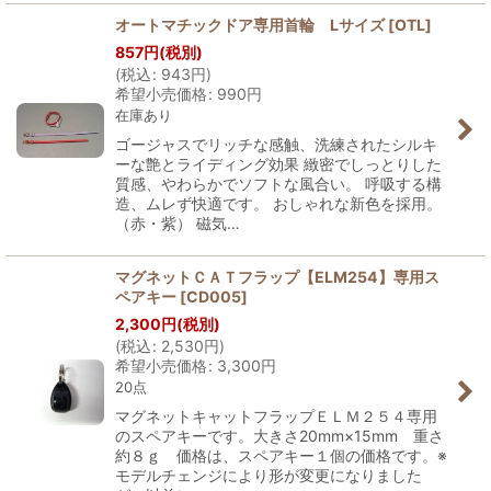
オートマチックドア専用首輪 Lサイズ
[
OTL
]
857
円
(税別)
(
税込
:
943
円
)
希望小売価格
:
990
円
在庫あり
ゴージャスでリッチな感触、洗練されたシルキ
ーな艶とライディング効果 緻密でしっとりした
質感、やわらかでソフトな風合い。 呼吸する構
造、ムレず快適です。 おしゃれな新色を採用。
（赤・紫） 磁気…
マグネットＣＡＴフラップ【ELM254】専用ス
ペアキー
[
CD005
]
2,300
円
(税別)
(
税込
:
2,530
円
)
希望小売価格
:
3,300
円
20点
マグネットキャットフラップＥＬＭ２５４専用
のスペアキーです。大きさ20mm×15mm 重さ
約８ｇ 価格は、スペアキー１個の価格です。※
モデルチェンジにより形が変更になりました