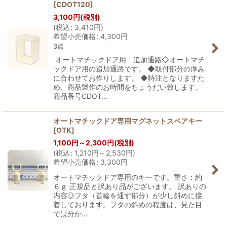
[
CDOT120
]
3,100
円
(税別)
(
税込
:
3,410
円
)
希望小売価格
:
4,300
円
3点
オートマチックドア用 追加通路◇オートマチ
ックドア用の追加通路です。 ◆取付部分の厚み
に合わせてお作りします。 ◆特注となりますた
め、商品製作のお時間をちょうだい致します。
商品番号CDOT…
オートマチックドア専用マグネットスペアキー
[
OTK
]
1,100
円
～2,300
円
(税別)
(
税込
:
1,210
円
～2,530
円
)
希望小売価格
:
3,300
円
オートマチックドア専用のキーです。重さ：約
６ｇ 正規品と訳あり品がございます。 訳ありの
内容◎フタ（首輪を通す部分）が少し斜めに接
着しております。フタの斜めの程度は、見た目
では分か…