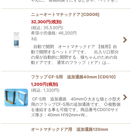
ニューオートマチックドア
[
CD006
]
32,300
円
(税別)
(
税込
:
35,530
円
)
希望小売価格
:
46,200
円
3点
自動で開閉 オートマチックドア 【猫用】自
動で開閉するペットドアです。 出入り口部分
の扉が自動的に開閉する、猫ちゃんのための自
動ドアです。 通常のフラップ（ドア）は…
フラップ CF-S用 追加通路40mm
[
CDG10
]
1,200
円
(税別)
(
税込
:
1,320
円
)
CF-S用 追加通路 40mm◇大きな猫と小型犬
用のフラップCF-S用の追加通路です。 ◇複数個
を連結する事も可能です。商品番号CDG10サイ
ズ厚さ：40mm H192mm×W…
オートマチックドア用 追加通路120mm