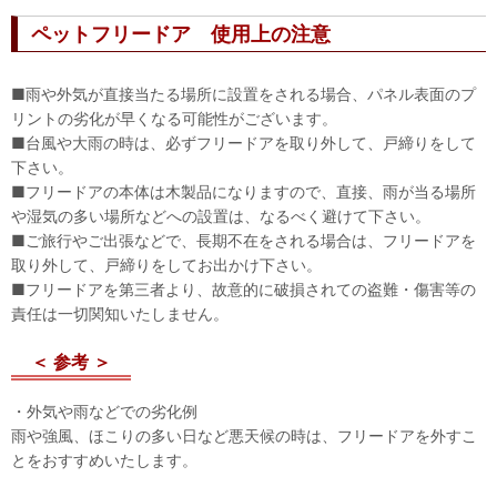
ペットフリードア 使用上の注意
■雨や外気が直接当たる場所に設置をされる場合、パネル表面のプ
リントの劣化が早くなる可能性がございます。
■台風や大雨の時は、必ずフリードアを取り外して、戸締りをして
下さい。
■フリードアの本体は木製品になりますので、直接、雨が当る場所
や湿気の多い場所などへの設置は、なるべく避けて下さい。
■ご旅行やご出張などで、長期不在をされる場合は、フリードアを
取り外して、戸締りをしてお出かけ下さい。
■フリードアを第三者より、故意的に破損されての盗難・傷害等の
責任は一切関知いたしません。
＜ 参考 ＞
・外気や雨などでの劣化例
雨や強風、ほこりの多い日など悪天候の時は、フリードアを外すこ
とをおすすめいたします。