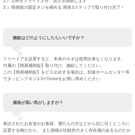
2.）上枠をスライドさせ、高さを調節します
3.）両側面の固定ネジを締める 簡単3ステップで取り付け完了！
施錠はどのようにしたらいいですか？
フリードアを設置すると、本来のカギは使用出来なくなります。
付属の【簡易補助錠】取り付け、施錠してください。
この【簡易補助錠】をビス止めする場合は、別途ホームセンター等
でタッピングネジ3.0×10mmをお買い求めください
価格が高い気がしますが？
来訪されたお友達やお客様、通行人の方などから目に付くところに
設置する物だから、 また面積が比較的大きく存在感のあるものだか