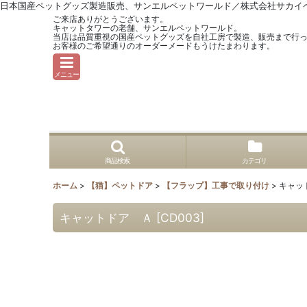
日本国産ペットグッズ製造販売、サンエルペットワールド／株式会社サカイ
ご来店ありがとうございます。
キャットタワーの老舗、サンエルペットワールド。
当店は品質重視の国産ペットグッズを自社工房で製造、販売まで行
お客様のご希望通りのオーダーメードもうけたまわります。
メニュー
商品検索
カテゴリ
ホーム
>
【猫】ペットドア
>
【フラップ】工事で取り付け
>
キャッ
キャットドア Ａ
[
CD003
]