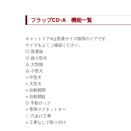
フラップCD-A 機能一覧
キャットドアAは普通サイズ猫用のドアです。
サイズをよくご確認ください。
◎ 普通猫
◎ 超小型犬
△ 大型猫
△ 小型犬
× 中型犬
× 大型犬
× 自動開閉
× 自動開錠
○ 手動ロック
× 専用マグネットキー
〇 穴あけ工事
× 工事なしで取り付け