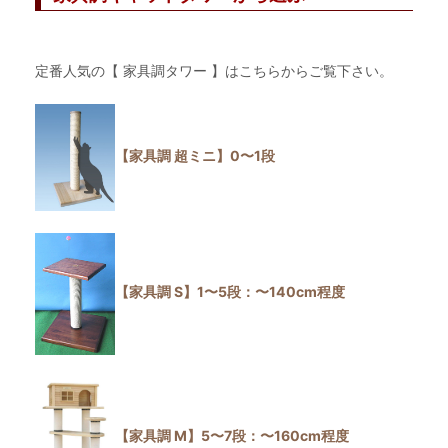
定番人気の【 家具調タワー 】はこちらからご覧下さい。
【家具調 超ミニ】0〜1段
【家具調 S】1〜5段：〜140cm程度
【家具調 M】5〜7段：〜160cm程度