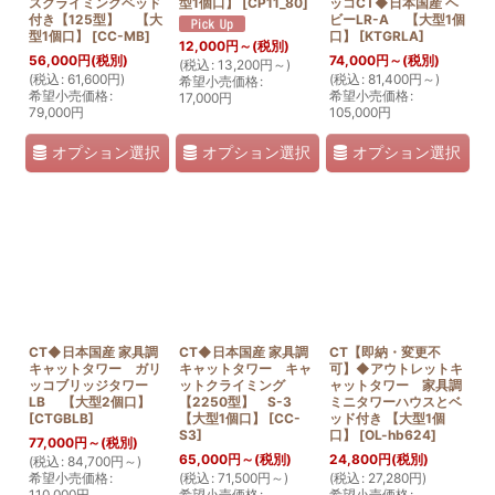
スクライミングベッド
型1個口】
[
CP11_80
]
ッコCT◆日本国産 ヘ
付き【125型】 【大
ビーLR-A 【大型1個
型1個口】
[
CC-MB
]
口】
[
KTGRLA
]
12,000
円
～
(税別)
56,000
円
(税別)
74,000
円
～
(税別)
(
税込
:
13,200
円
～
)
(
税込
:
61,600
円
)
(
税込
:
81,400
円
～
)
希望小売価格
:
希望小売価格
:
希望小売価格
:
17,000
円
79,000
円
105,000
円
オプション選択
オプション選択
オプション選択
CT◆日本国産 家具調
CT◆日本国産 家具調
CT【即納・変更不
キャットタワー ガリ
キャットタワー キャ
可】◆アウトレットキ
ッコブリッジタワー
ットクライミング
ャットタワー 家具調
LB 【大型2個口】
【2250型】 S-3
ミニタワーハウスとベ
[
CTGBLB
]
【大型1個口】
[
CC-
ッド付き 【大型1個
S3
]
口】
[
OL-hb624
]
77,000
円
～
(税別)
65,000
円
～
(税別)
24,800
円
(税別)
(
税込
:
84,700
円
～
)
希望小売価格
:
(
税込
:
71,500
円
～
)
(
税込
:
27,280
円
)
110,000
円
希望小売価格
:
希望小売価格
: