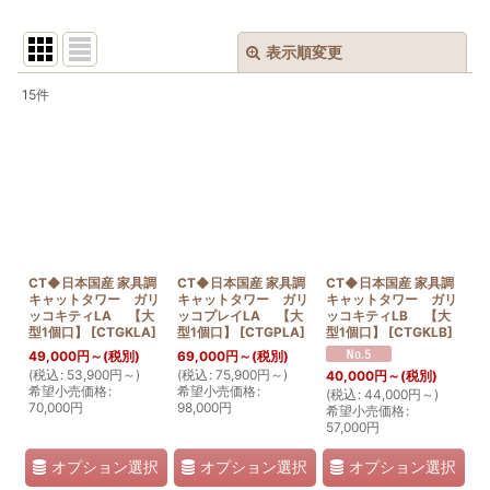
表示順変更
閉じる
15
件
表示数
:
並び順
:
絞り込む
CT◆日本国産 家具調
CT◆日本国産 家具調
CT◆日本国産 家具調
キャットタワー ガリ
キャットタワー ガリ
キャットタワー ガリ
ッコキティLA 【大
ッコプレイLA 【大
ッコキティLB 【大
型1個口】
[
CTGKLA
]
型1個口】
[
CTGPLA
]
型1個口】
[
CTGKLB
]
49,000
円
～
(税別)
69,000
円
～
(税別)
(
税込
:
53,900
円
～
)
(
税込
:
75,900
円
～
)
40,000
円
～
(税別)
希望小売価格
:
希望小売価格
:
(
税込
:
44,000
円
～
)
70,000
円
98,000
円
希望小売価格
:
57,000
円
オプション選択
オプション選択
オプション選択