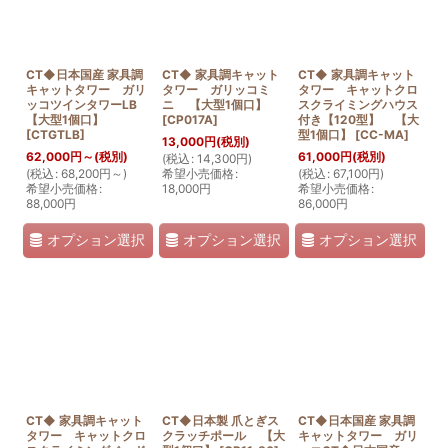
CT◆日本国産 家具調
CT◆ 家具調キャット
CT◆ 家具調キャット
キャットタワー ガリ
タワー ガリッコミ
タワー キャットクロ
ッコツインタワーLB
ニ 【大型1個口】
スクライミングハウス
【大型1個口】
[
CP017A
]
付き【120型】 【大
[
CTGTLB
]
型1個口】
[
CC-MA
]
13,000
円
(税別)
62,000
円
～
(税別)
61,000
円
(税別)
(
税込
:
14,300
円
)
(
税込
:
68,200
円
～
)
希望小売価格
:
(
税込
:
67,100
円
)
希望小売価格
:
18,000
円
希望小売価格
:
88,000
円
86,000
円
オプション選択
オプション選択
オプション選択
CT◆ 家具調キャット
CT◆日本製 爪とぎス
CT◆日本国産 家具調
タワー キャットクロ
クラッチポール 【大
キャットタワー ガリ