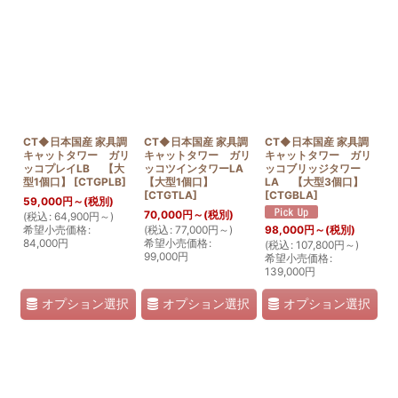
CT◆日本国産 家具調
CT◆日本国産 家具調
CT◆日本国産 家具調
キャットタワー ガリ
キャットタワー ガリ
キャットタワー ガリ
ッコプレイLB 【大
ッコツインタワーLA
ッコブリッジタワー
型1個口】
[
CTGPLB
]
【大型1個口】
LA 【大型3個口】
[
CTGTLA
]
[
CTGBLA
]
59,000
円
～
(税別)
70,000
円
～
(税別)
(
税込
:
64,900
円
～
)
希望小売価格
:
(
税込
:
77,000
円
～
)
98,000
円
～
(税別)
84,000
円
希望小売価格
:
(
税込
:
107,800
円
～
)
99,000
円
希望小売価格
:
139,000
円
オプション選択
オプション選択
オプション選択