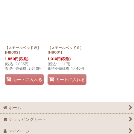
表示数
:
並び順
:
絞り込む
【スモールベッドＷ】
【スモールベッドＳ】
[
HB002
]
[
HB001
]
1,850
円
(税別)
1,010
円
(税別)
(
税込
:
2,035
円
)
(
税込
:
1,111
円
)
希望小売価格
:
2,640
円
希望小売価格
:
1,440
円
カートに入れる
カートに入れる
ホーム
ショッピングカート
マイページ