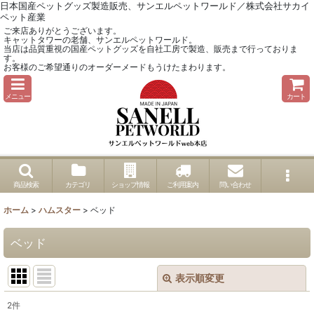
日本国産ペットグッズ製造販売、サンエルペットワールド／株式会社サカイ
ペット産業
ご来店ありがとうございます。
キャットタワーの老舗、サンエルペットワールド。
当店は品質重視の国産ペットグッズを自社工房で製造、販売まで行っておりま
す。
お客様のご希望通りのオーダーメードもうけたまわります。
メニュー
カート
商品検索
カテゴリ
ショップ情報
ご利用案内
問い合わせ
ホーム
>
ハムスター
>
ベッド
ベッド
表示順変更
閉じる
2
件