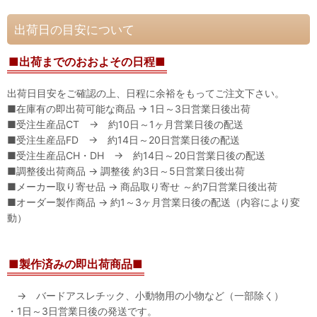
出荷日の目安について
■出荷までのおおよその日程■
出荷日目安をご確認の上、日程に余裕をもってご注文下さい。
■在庫有の即出荷可能な商品 → 1日～3日営業日後出荷
■受注生産品CT → 約10日～1ヶ月営業日後の配送
■受注生産品FD → 約14日～20日営業日後の配送
■受注生産品CH・DH → 約14日～20日営業日後の配送
■調整後出荷商品 → 調整後 約3日～5日営業日後出荷
■メーカー取り寄せ品 → 商品取り寄せ ～約7日営業日後出荷
■オーダー製作商品 → 約1～3ヶ月営業日後の配送（内容により変
動）
■製作済みの即出荷商品■
→ バードアスレチック、小動物用の小物など（一部除く）
・1日～3日営業日後の発送です。