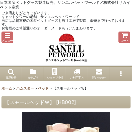
日本国産ペットグッズ製造販売、サンエルペットワールド／株式会社サカイ
ペット産業
ご来店ありがとうございます。
キャットタワーの老舗、サンエルペットワールド。
当店は品質重視の国産ペットグッズを自社工房で製造、販売まで行っておりま
す。
お客様のご希望通りのオーダーメードもうけたまわります。
メニュー
カート
商品検索
カテゴリ
ショップ情報
ご利用案内
問い合わせ
ホーム
>
ハムスター
>
ベッド
>
【スモールベッドＷ】
【スモールベッドＷ】
[
HB002
]