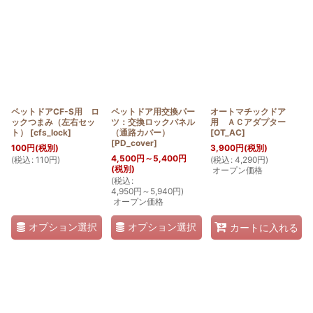
表示数
:
並び順
:
絞り込む
ペットドアCF-S用 ロ
ペットドア用交換パー
オートマチックドア
ックつまみ（左右セッ
ツ：交換ロックパネル
用 ＡＣアダプター
ト）
[
cfs_lock
]
（通路カバー）
[
OT_AC
]
[
PD_cover
]
100
円
(税別)
3,900
円
(税別)
4,500
円
～5,400
円
(
税込
:
110
円
)
(
税込
:
4,290
円
)
(税別)
オープン価格
(
税込
:
4,950
円
～5,940
円
)
オープン価格
オプション選択
オプション選択
カートに入れる