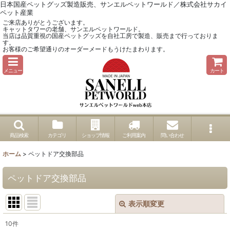
日本国産ペットグッズ製造販売、サンエルペットワールド／株式会社サカイ
ペット産業
ご来店ありがとうございます。
キャットタワーの老舗、サンエルペットワールド。
当店は品質重視の国産ペットグッズを自社工房で製造、販売まで行っておりま
す。
お客様のご希望通りのオーダーメードもうけたまわります。
メニュー
カート
商品検索
カテゴリ
ショップ情報
ご利用案内
問い合わせ
ホーム
>
ペットドア交換部品
ペットドア交換部品
表示順変更
閉じる
10
件