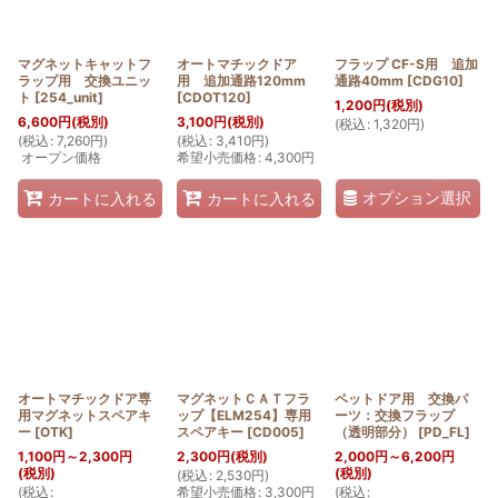
マグネットキャットフ
オートマチックドア
フラップ CF-S用 追加
ラップ用 交換ユニッ
用 追加通路120mm
通路40mm
[
CDG10
]
ト
[
254_unit
]
[
CDOT120
]
1,200
円
(税別)
6,600
円
(税別)
3,100
円
(税別)
(
税込
:
1,320
円
)
(
税込
:
7,260
円
)
(
税込
:
3,410
円
)
オープン価格
希望小売価格
:
4,300
円
オプション選択
カートに入れる
カートに入れる
オートマチックドア専
マグネットＣＡＴフラ
ペットドア用 交換パ
用マグネットスペアキ
ップ【ELM254】専用
ーツ：交換フラップ
ー
[
OTK
]
スペアキー
[
CD005
]
（透明部分）
[
PD_FL
]
1,100
円
～2,300
円
2,300
円
(税別)
2,000
円
～6,200
円
(税別)
(税別)
(
税込
:
2,530
円
)
(
税込
:
希望小売価格
:
3,300
円
(
税込
: