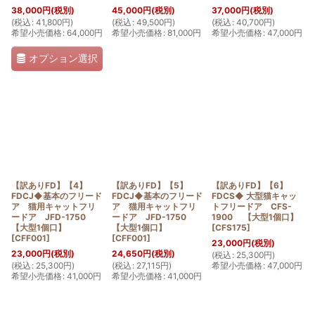
38,000
円
(税別)
45,000
円
(税別)
37,000
円
(税別)
(
税込
:
41,800
円
)
(
税込
:
49,500
円
)
(
税込
:
40,700
円
)
希望小売価格
:
64,000
円
希望小売価格
:
81,000
円
希望小売価格
:
47,000
円
オプション選択
【訳ありFD】【4】
【訳ありFD】【5】
【訳ありFD】【6】
FDCJ◆基本のフリード
FDCJ◆基本のフリード
FDCS◆ 大型猫キャッ
ア 猫用キャットフリ
ア 猫用キャットフリ
トフリードア CFS-
ードア JFD-1750
ードア JFD-1750
1900 【大型1個口】
【大型1個口】
【大型1個口】
[
CFS175
]
[
CFF001
]
[
CFF001
]
23,000
円
(税別)
23,000
円
(税別)
24,650
円
(税別)
(
税込
:
25,300
円
)
(
税込
:
25,300
円
)
(
税込
:
27,115
円
)
希望小売価格
:
47,000
円
希望小売価格
:
41,000
円
希望小売価格
:
41,000
円