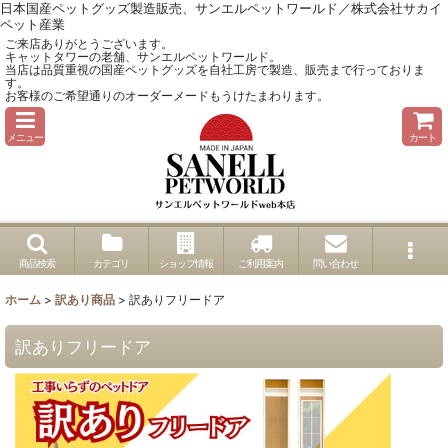
日本国産ペットグッズ製造販売、サンエルペットワールド／株式会社サカイ
ペット産業
ご来店ありがとうございます。
キャットタワーの老舗、サンエルペットワールド。
当店は品質重視の国産ペットグッズを自社工房で製造、販売まで行っておりま
す。
お客様のご希望通りのオーダーメードもうけたまわります。
メニュー
カート
商品検索
カテゴリ
ショップ情報
ご利用案内
問い合わせ
ホーム
>
訳あり商品
>
訳ありフリードア
訳ありフリードア