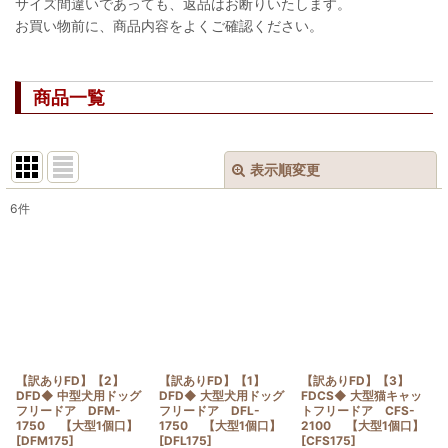
サイズ間違いであっても、返品はお断りいたします。
お買い物前に、商品内容をよくご確認ください。
商品一覧
表示順変更
閉じる
6
件
表示数
:
並び順
:
絞り込む
【訳ありFD】【2】
【訳ありFD】【1】
【訳ありFD】【3】
DFD◆ 中型犬用ドッグ
DFD◆ 大型犬用ドッグ
FDCS◆ 大型猫キャッ
フリードア DFM-
フリードア DFL-
トフリードア CFS-
1750 【大型1個口】
1750 【大型1個口】
2100 【大型1個口】
[
DFM175
]
[
DFL175
]
[
CFS175
]