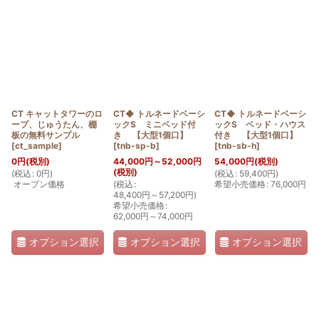
表示数
:
並び順
:
絞り込む
CT キャットタワーのロ
CT◆ トルネードベーシ
CT◆ トルネードベーシ
ープ、じゅうたん、棚
ックS ミニベッド付
ックS ベッド・ハウス
板の無料サンプル
き 【大型1個口】
付き 【大型1個口】
[
ct_sample
]
[
tnb-sp-b
]
[
tnb-sb-h
]
0
円
(税別)
44,000
円
～52,000
円
54,000
円
(税別)
(税別)
(
税込
:
0
円
)
(
税込
:
59,400
円
)
オープン価格
(
税込
:
希望小売価格
:
76,000
円
48,400
円
～57,200
円
)
希望小売価格
:
62,000
円
～74,000
円
オプション選択
オプション選択
オプション選択