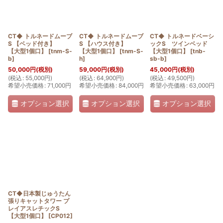
CT◆ トルネードムーブ
CT◆ トルネードムーブ
CT◆ トルネードベーシ
S 【ベッド付き】
S 【ハウス付き】
ックS ツインベッド
【大型1個口】
[
tnm-S-
【大型1個口】
[
tnm-S-
【大型1個口】
[
tnb-
b
]
h
]
sb-b
]
50,000
円
(税別)
59,000
円
(税別)
45,000
円
(税別)
(
税込
:
55,000
円
)
(
税込
:
64,900
円
)
(
税込
:
49,500
円
)
希望小売価格
:
71,000
円
希望小売価格
:
84,000
円
希望小売価格
:
63,000
円
オプション選択
オプション選択
オプション選択
CT◆日本製じゅうたん
張りキャットタワー プ
レイアスレチックS
【大型1個口】
[
CP012
]