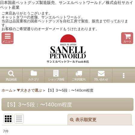
日本国産ペットグッズ製造販売、サンエルペットワールド／株式会社サカイ
ペット産業
ご来店ありがとうございます。
キャットタワーの老舗、サンエルペットワールド。
当店は品質重視の国産ペットグッズを自社工房で製造、販売まで行っておりま
す。
お客様のご希望通りのオーダーメードもうけたまわります。
メニュー
カート
商品検索
カテゴリ
ショップ情報
ご利用案内
問い合わせ
ホーム
>
▼大きさで選ぶ
>
【S】3〜5段：〜140cm程度
【S】3〜5段：〜140cm程度
表示順変更
閉じる
7
件