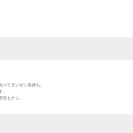
比べてダンゼン長持ち。
す。
苦労もナシ。