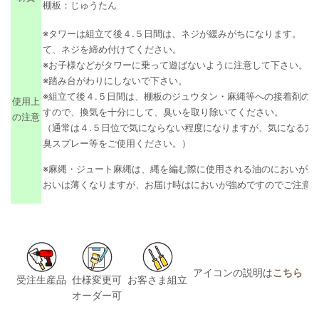
棚板：じゅうたん
※タワーは組立て後４.５日間は、ネジが緩みがちになります。 
て、ネジを締め付けてください。
※お子様などがタワーに乗って遊ばないように注意して下さい。
※踏み台がわりにしないで下さい。
※組立て後４.５日間は、棚板のジュウタン・麻縄等への接着剤の
使用上
すので、換気を十分にして、臭いを取り除いてください。
の注意
（通常は４.５日位で気にならない程度になりますが、気になる方
臭スプレー等をご使用ください。）
※
麻縄・ジュート麻縄は、縄を編む際に使用される油のにおいが致
おいは薄くなりますが、お届け時はにおいが強めですのでご注意
アイコンの説明は
こちら
受注生産品
仕様変更可
お客さま組立
オーダー可