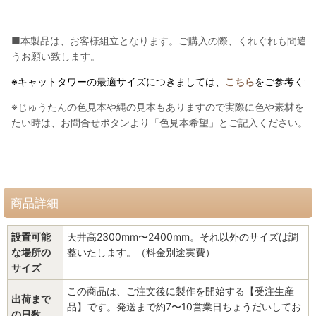
■本製品は、お客様組立となります。ご購入の際、くれぐれも間違
うお願い致します。
※キャットタワーの最適サイズにつきましては、
こちら
をご参考くだ
※じゅうたんの色見本や縄の見本もありますので実際に色や素材をご
たい時は、お問合せボタンより「色見本希望」とご記入ください。
商品詳細
設置可能
天井高2300mm〜2400mm。それ以外のサイズは調
な場所の
整いたします。（料金別途実費）
サイズ
この商品は、ご注文後に製作を開始する【受注生産
出荷まで
品】です。発送まで約7〜10営業日ちょうだいしてお
の日数