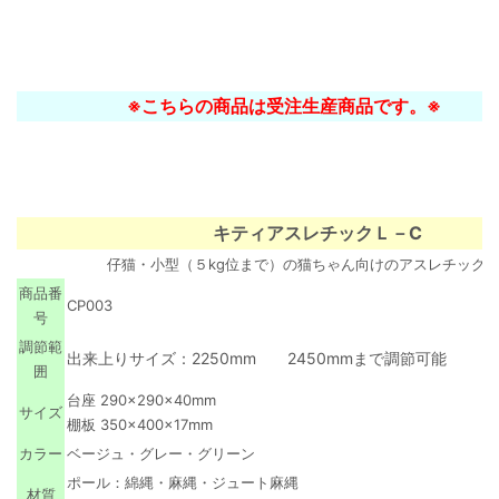
※こちらの商品は受注生産商品です。※
キティアスレチックＬ－C
仔猫・小型（５kg位まで）の猫ちゃん向けのアスレチック
商品番
CP003
号
調節範
出来上りサイズ：2250mm 2450mmまで調節可能
囲
台座 290×290×40mm
サイズ
棚板 350×400×17mm
カラー
ベージュ・グレー・グリーン
ポール：
綿縄・麻縄・ジュート麻縄
材質