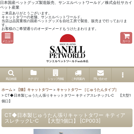
日本国産ペットグッズ製造販売、サンエルペットワールド／株式会社サカイ
ペット産業
ご来店ありがとうございます。
キャットタワーの老舗、サンエルペットワールド。
当店は品質重視の国産ペットグッズを自社工房で製造、販売まで行っておりま
す。
お客様のご希望通りのオーダーメードもうけたまわります。
メニュー
カート
商品検索
カテゴリ
ショップ情報
ご利用案内
問い合わせ
ホーム
>
【猫】キャットタワー
>
キャットタワー ［じゅうたんタイプ］
>
CT◆日本製じゅうたん張りキャットタワー キティアスレチックL-C 【大型1
個口】
CT◆日本製じゅうたん張りキャットタワー キティア
スレチックL-C 【大型1個口】
[
CP003
]