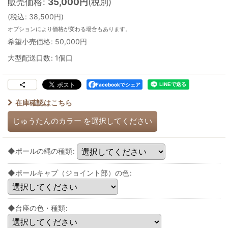
販売価格
:
35,000
円
(税別)
(
税込
:
38,500
円
)
オプションにより価格が変わる場合もあります。
希望小売価格
:
50,000
円
大型配送口数
:
1個口
Facebookでシェア
在庫確認はこちら
じゅうたんのカラー
を選択してください
◆ポールの縄の種類
:
◆ポールキャプ（ジョイント部）の色
:
◆台座の色・種類
: