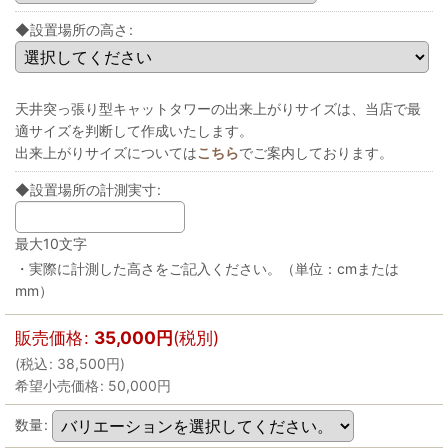
◆設置場所の高さ
:
天井突っ張り型キャットタワーの出来上がりサイズは、当店で最
適サイズを判断して作成いたします。
出来上がりサイズについては
こちら
でご案内しております。
◆設置場所の計測実寸
:
最大10文字
・実際に計測した高さをご記入ください。（単位：cmまたは
mm）
販売価格
:
35,000
円
(税別)
(
税込
:
38,500
円
)
希望小売価格
:
50,000
円
数量
: