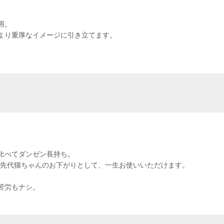
用。
より重厚なイメージに引き立てます。
比べてダンゼン長持ち。
代先代猫ちゃんのお下がりとして、一生お使いいただけます。
苦労もナシ。