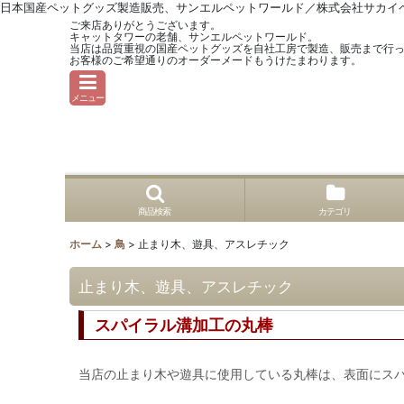
日本国産ペットグッズ製造販売、サンエルペットワールド／株式会社サカイ
ご来店ありがとうございます。
キャットタワーの老舗、サンエルペットワールド。
当店は品質重視の国産ペットグッズを自社工房で製造、販売まで行
お客様のご希望通りのオーダーメードもうけたまわります。
メニュー
商品検索
カテゴリ
ホーム
>
鳥
>
止まり木、遊具、アスレチック
止まり木、遊具、アスレチック
スパイラル溝加工の丸棒
当店の止まり木や遊具に使用している丸棒は、表面にス