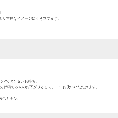
用。
より重厚なイメージに引き立てます。
比べてダンゼン長持ち。
代先代猫ちゃんのお下がりとして、一生お使いいただけます。
苦労もナシ。