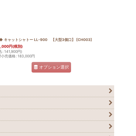
◆ キャットシャトー LL-900 【大型3個口】
[
CH003
]
,000
円
(税別)
込
:
141,900
円
)
望小売価格
:
183,000
円
オプション選択