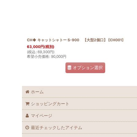
並び順
:
CH◆ キャットシャトー S-900 【大型2個口】
[
CH001
]
63,000
円
(税別)
(
税込
:
69,300
円
)
希望小売価格
:
90,000
円
オプション選択
ホーム
ショッピングカート
マイページ
最近チェックしたアイテム