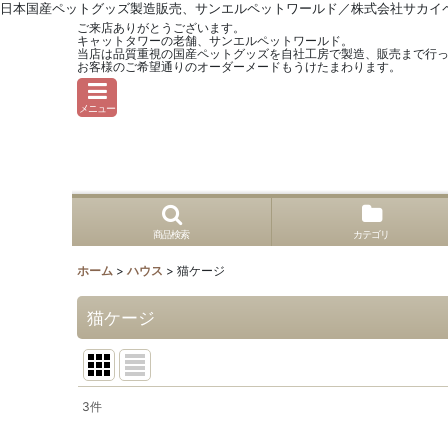
日本国産ペットグッズ製造販売、サンエルペットワールド／株式会社サカイ
ご来店ありがとうございます。
キャットタワーの老舗、サンエルペットワールド。
当店は品質重視の国産ペットグッズを自社工房で製造、販売まで行
お客様のご希望通りのオーダーメードもうけたまわります。
メニュー
商品検索
カテゴリ
ホーム
>
ハウス
>
猫ケージ
猫ケージ
3
件
表示数
: