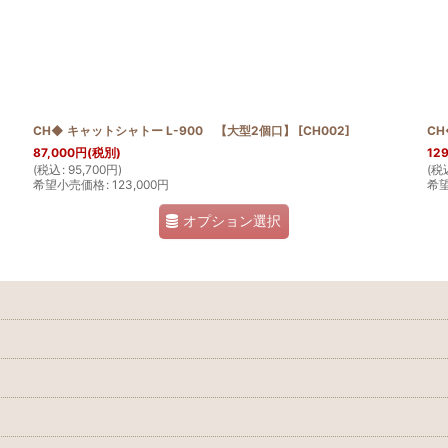
絞り込む
CH◆ キャットシャトー L-900 【大型2個口】
[
CH002
]
CH
87,000
円
(税別)
129
(
税込
:
95,700
円
)
(
税
希望小売価格
:
123,000
円
希
オプション選択