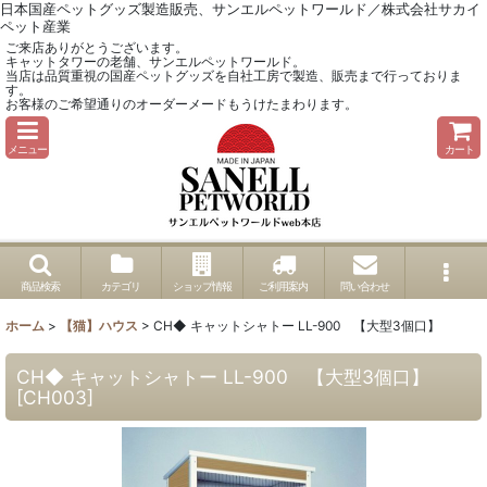
日本国産ペットグッズ製造販売、サンエルペットワールド／株式会社サカイ
ペット産業
ご来店ありがとうございます。
キャットタワーの老舗、サンエルペットワールド。
当店は品質重視の国産ペットグッズを自社工房で製造、販売まで行っておりま
す。
お客様のご希望通りのオーダーメードもうけたまわります。
メニュー
カート
商品検索
カテゴリ
ショップ情報
ご利用案内
問い合わせ
ホーム
>
【猫】ハウス
>
CH◆ キャットシャトー LL-900 【大型3個口】
CH◆ キャットシャトー LL-900 【大型3個口】
[
CH003
]