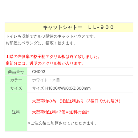
キャットシャトー ＬＬ-９００
トイレも収納できル３階建のキャットハウスです。
お部屋にベランダに、幅広く使えます。
１階の左側扉の格子柄アクリル板は終了致しました。
扉部分には、透明のアクリル板が入ります。
商品番号
CH003
カラー
ホワイト・木目
サイズ
サイズ H1800XW900XD600mm
大型荷物の為、別途送料あり（3個口でのお届け）
送料
大型荷物送料×3個＝送料の合計
※ご注文後に加算させていただきます。