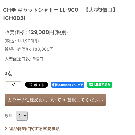
CH◆ キャットシャトー LL-900 【大型3個口】
[
CH003
]
販売価格
:
129,000
円
(税別)
(
税込
:
141,900
円
)
希望小売価格
:
183,000
円
大型配送口数
:
3個口
2点
Facebookでシェア
カラー
/
仕様変更について
を選択してください
数量
:
返品特約に関する重要事項