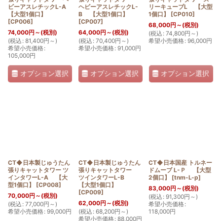
ビーアスレチックL-A
ヘビーアスレチックL-
リーキューブL 【大型
【大型1個口】
B 【大型1個口】
1個口】
[
CP010
]
[
CP006
]
[
CP007
]
68,000
円
～
(税別)
74,000
円
～
(税別)
64,000
円
～
(税別)
(
税込
:
74,800
円
～
)
(
税込
:
81,400
円
～
)
(
税込
:
70,400
円
～
)
希望小売価格
:
96,000
円
希望小売価格
:
希望小売価格
:
91,000
円
105,000
円
オプション選択
オプション選択
オプション選択
CT◆日本製じゅうたん
CT◆日本製じゅうたん
CT◆日本国産 トルネー
張りキャットタワー ツ
張りキャットタワー
ドムーブ L-Ｐ 【大型
インタワーL-A 【大
ツインタワーL-B
2個口】
[
tnm-L-p
]
型1個口】
[
CP008
]
【大型1個口】
83,000
円
～
(税別)
[
CP009
]
70,000
円
～
(税別)
(
税込
:
91,300
円
～
)
62,000
円
～
(税別)
(
税込
:
77,000
円
～
)
希望小売価格
:
希望小売価格
:
99,000
円
(
税込
:
68,200
円
～
)
118,000
円
希望小売価格
:
88,000
円