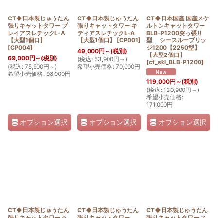
CT◆日本製じゅうたん
CT◆日本製じゅうたん
CT◆日本国産 国産スケ
張りキャットタワー プ
張りキャットタワー キ
ルトンキャットタワー
レイアスレチックL-A
ティアスレチックL-A
BLB-P1200突っ張り
【大型1個口】
【大型1個口】
[
CP001
]
型 シースルーブリッ
[
CP004
]
ジ1200【2250型】
49,000
円
～
(税別)
【大型2個口】
69,000
円
～
(税別)
(
税込
:
53,900
円
～
)
[
ct_skl_BLB-P1200
]
(
税込
:
75,900
円
～
)
希望小売価格
:
70,000
円
希望小売価格
:
98,000
円
119,000
円
～
(税別)
(
税込
:
130,900
円
～
)
希望小売価格
:
171,000
円
オプション選択
オプション選択
オプション選択
CT◆日本製じゅうたん
CT◆日本製じゅうたん
CT◆日本製じゅうたん
張りキャットタワー ヘ
張りキャットタワー
張りキャットタワー ス