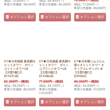
70,000
円
～
(税別)
(
税込
:
75,900
円
～
)
(
税込
:
64,900
円
～
)
希望小売価格
:
98,000
円
希望小売価格
:
84,000
円
(
税込
:
77,000
円
～
)
希望小売価格
:
99,000
円
オプション選択
オプション選択
オプション選択
CT◆日本国産 家具調キ
CT◆日本国産 家具調キ
CT◆日本製じゅうたん
ャットタワー ガリッ
ャットタワー ガリッ
張りキャットタワー キ
コツインタワーLB
コブリッジタワーLB
ティアスレチックL-B
【大型1個口】
【大型2個口】
【大型1個口】
[
CTGTLB
]
[
CTGBLB
]
[
CP002
]
62,000
円
～
(税別)
77,000
円
～
(税別)
40,000
円
～
(税別)
(
税込
:
68,200
円
～
)
(
税込
:
84,700
円
～
)
(
税込
:
44,000
円
～
)
希望小売価格
:
88,000
円
希望小売価格
:
希望小売価格
:
57,000
円
110,000
円
オプション選択
オプション選択
オプション選択