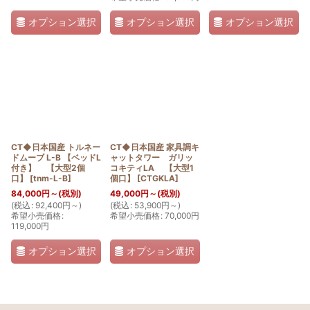
オプション選択
オプション選択
オプション選択
CT◆日本国産 トルネー
CT◆日本国産 家具調キ
ドムーブ L-B 【ベッドL
ャットタワー ガリッ
付き】 【大型2個
コキティLA 【大型1
口】
[
tnm-L-B
]
個口】
[
CTGKLA
]
84,000
円
～
(税別)
49,000
円
～
(税別)
(
税込
:
92,400
円
～
)
(
税込
:
53,900
円
～
)
希望小売価格
:
希望小売価格
:
70,000
円
119,000
円
オプション選択
オプション選択