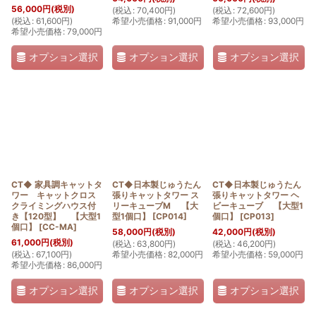
56,000
円
(税別)
(
税込
:
70,400
円
)
(
税込
:
72,600
円
)
(
税込
:
61,600
円
)
希望小売価格
:
91,000
円
希望小売価格
:
93,000
円
希望小売価格
:
79,000
円
オプション選択
オプション選択
オプション選択
CT◆ 家具調キャットタ
CT◆日本製じゅうたん
CT◆日本製じゅうたん
ワー キャットクロス
張りキャットタワー ス
張りキャットタワー ヘ
クライミングハウス付
リーキューブM 【大
ビーキューブ 【大型1
き【120型】 【大型1
型1個口】
[
CP014
]
個口】
[
CP013
]
個口】
[
CC-MA
]
58,000
円
(税別)
42,000
円
(税別)
61,000
円
(税別)
(
税込
:
63,800
円
)
(
税込
:
46,200
円
)
(
税込
:
67,100
円
)
希望小売価格
:
82,000
円
希望小売価格
:
59,000
円
希望小売価格
:
86,000
円
オプション選択
オプション選択
オプション選択