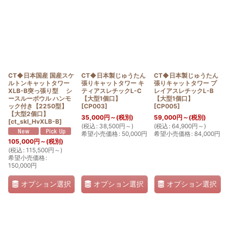
CT◆日本国産 国産スケ
CT◆日本製じゅうたん
CT◆日本製じゅうたん
ルトンキャットタワー
張りキャットタワー キ
張りキャットタワー プ
XLB-B突っ張り型 シ
ティアスレチックL-C
レイアスレチックL-B
ースルーボウル ハンモ
【大型1個口】
【大型1個口】
ック付き【2250型】
[
CP003
]
[
CP005
]
【大型2個口】
35,000
円
～
(税別)
59,000
円
～
(税別)
[
ct_skl_HvXLB-B
]
(
税込
:
38,500
円
～
)
(
税込
:
64,900
円
～
)
希望小売価格
:
50,000
円
希望小売価格
:
84,000
円
105,000
円
～
(税別)
(
税込
:
115,500
円
～
)
希望小売価格
:
150,000
円
オプション選択
オプション選択
オプション選択