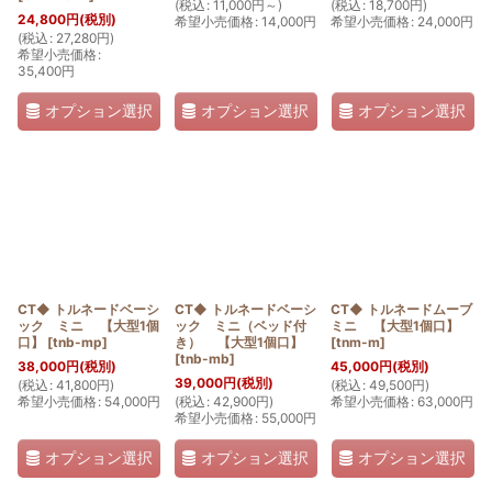
(
税込
:
11,000
円
～
)
(
税込
:
18,700
円
)
24,800
円
(税別)
希望小売価格
:
14,000
円
希望小売価格
:
24,000
円
(
税込
:
27,280
円
)
希望小売価格
:
35,400
円
オプション選択
オプション選択
オプション選択
CT◆ トルネードベーシ
CT◆ トルネードベーシ
CT◆ トルネードムーブ
ック ミニ 【大型1個
ック ミニ（ベッド付
ミニ 【大型1個口】
口】
[
tnb-mp
]
き） 【大型1個口】
[
tnm-m
]
[
tnb-mb
]
38,000
円
(税別)
45,000
円
(税別)
39,000
円
(税別)
(
税込
:
41,800
円
)
(
税込
:
49,500
円
)
希望小売価格
:
54,000
円
(
税込
:
42,900
円
)
希望小売価格
:
63,000
円
希望小売価格
:
55,000
円
オプション選択
オプション選択
オプション選択