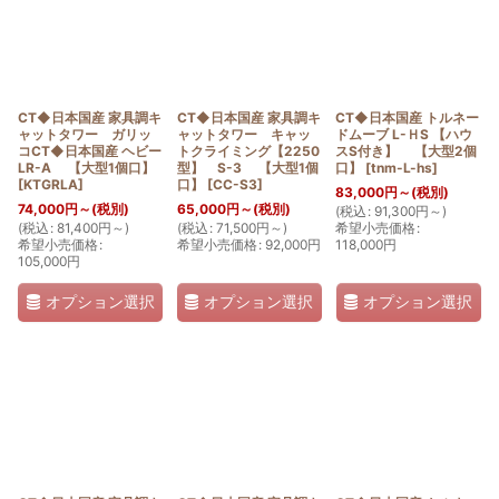
CT◆日本国産 家具調キ
CT◆日本国産 家具調キ
CT◆日本国産 トルネー
ャットタワー ガリッ
ャットタワー キャッ
ドムーブ L-ＨS 【ハウ
コCT◆日本国産 ヘビー
トクライミング【2250
スS付き】 【大型2個
LR-A 【大型1個口】
型】 S-3 【大型1個
口】
[
tnm-L-hs
]
[
KTGRLA
]
口】
[
CC-S3
]
83,000
円
～
(税別)
74,000
円
～
(税別)
65,000
円
～
(税別)
(
税込
:
91,300
円
～
)
(
税込
:
81,400
円
～
)
(
税込
:
71,500
円
～
)
希望小売価格
:
希望小売価格
:
希望小売価格
:
92,000
円
118,000
円
105,000
円
オプション選択
オプション選択
オプション選択