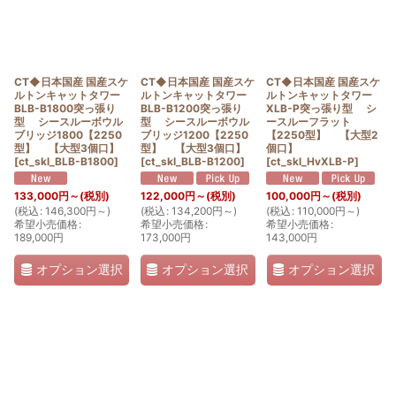
CT◆日本国産 国産スケ
CT◆日本国産 国産スケ
CT◆日本国産 国産スケ
ルトンキャットタワー
ルトンキャットタワー
ルトンキャットタワー
BLB-B1800突っ張り
BLB-B1200突っ張り
XLB-P突っ張り型 シ
型 シースルーボウル
型 シースルーボウル
ースルーフラット
ブリッジ1800【2250
ブリッジ1200【2250
【2250型】 【大型2
型】 【大型3個口】
型】 【大型3個口】
個口】
[
ct_skl_BLB-B1800
]
[
ct_skl_BLB-B1200
]
[
ct_skl_HvXLB-P
]
133,000
円
～
(税別)
122,000
円
～
(税別)
100,000
円
～
(税別)
(
税込
:
146,300
円
～
)
(
税込
:
134,200
円
～
)
(
税込
:
110,000
円
～
)
希望小売価格
:
希望小売価格
:
希望小売価格
:
189,000
円
173,000
円
143,000
円
オプション選択
オプション選択
オプション選択