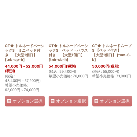
CT◆ トルネードベーシ
CT◆ トルネードベーシ
CT◆ トルネードムーブ
ックS ミニベッド付
ックS ベッド・ハウス
S 【ベッド付き】
き 【大型1個口】
付き 【大型1個口】
【大型1個口】
[
tnm-S-
[
tnb-sp-b
]
[
tnb-sb-h
]
b
]
44,000
円
～52,000
円
54,000
円
(税別)
50,000
円
(税別)
(税別)
(
税込
:
59,400
円
)
(
税込
:
55,000
円
)
(
税込
:
希望小売価格
:
76,000
円
希望小売価格
:
71,000
円
48,400
円
～57,200
円
)
希望小売価格
:
62,000
円
～74,000
円
オプション選択
オプション選択
オプション選択