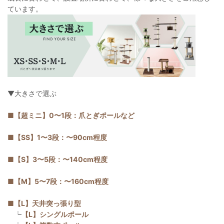
ています。
▼大きさで選ぶ
■【超ミニ】0〜1段：爪とぎポールなど
■【SS】1〜3段：〜90cm程度
■【S】3〜5段：〜140cm程度
■【M】5〜7段：〜160cm程度
■【L】天井突っ張り型
┕
【L】シングルポール