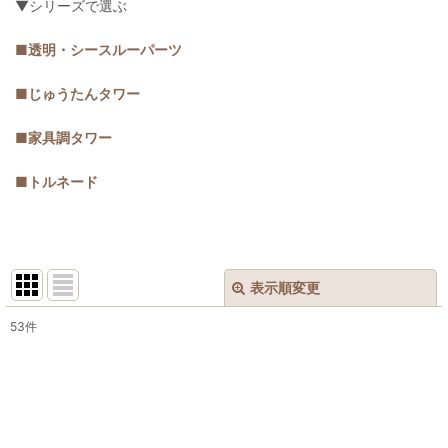
▼シリーズで選ぶ
■透明・シースルーパーツ
■じゅうたんタワー
■家具調タワー
■トルネード
表示順変更
閉じる
53
件
表示数
:
並び順
: