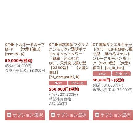
CT◆ トルネードムーブ
CT◆日本国産 マクラメ
CT 国産サンエルキャッ
M-Ｐ 【大型1個口】
ハンモックと透明ボウ
トタワー LB-HM突っ張
[
tnm-M-p
]
ルのキャットタワー
り型 選べるスケルト
「縁結（えんむす
ンシースルーハンモッ
59,000
円
(税別)
び）」天井突っ張り型
ク【2250型】【大型1
(
税込
:
64,900
円
)
【2250型】 【大型2
個口】
[
ct_lb_hm
]
希望小売価格
:
83,000
円
個口】
[
ct_enmusubi_A
]
56,000
円
～
(税別)
(
税込
:
61,600
円
～
)
256,000
円
(税別)
希望小売価格
:
79,000
円
(
税込
:
281,600
円
)
希望小売価格
:
352,000
円
オプション選択
オプション選択
オプション選択