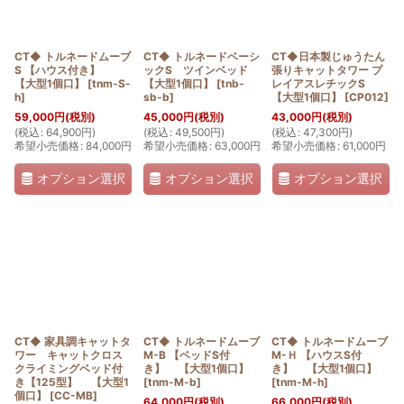
CT◆ トルネードムーブ
CT◆ トルネードベーシ
CT◆日本製じゅうたん
S 【ハウス付き】
ックS ツインベッド
張りキャットタワー プ
【大型1個口】
[
tnm-S-
【大型1個口】
[
tnb-
レイアスレチックS
h
]
sb-b
]
【大型1個口】
[
CP012
]
59,000
円
(税別)
45,000
円
(税別)
43,000
円
(税別)
(
税込
:
64,900
円
)
(
税込
:
49,500
円
)
(
税込
:
47,300
円
)
希望小売価格
:
84,000
円
希望小売価格
:
63,000
円
希望小売価格
:
61,000
円
オプション選択
オプション選択
オプション選択
CT◆ 家具調キャットタ
CT◆ トルネードムーブ
CT◆ トルネードムーブ
ワー キャットクロス
M-B 【ベッドS付
M-Ｈ 【ハウスS付
クライミングベッド付
き】 【大型1個口】
き】 【大型1個口】
き【125型】 【大型1
[
tnm-M-b
]
[
tnm-M-h
]
個口】
[
CC-MB
]
64,000
円
(税別)
66,000
円
(税別)