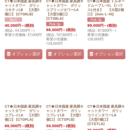
CT◆日本国産 家具調キ
CT◆日本国産 家具調キ
CT◆日本国産 トルネー
ャットタワー ガリッ
ャットタワー ガリッ
ドムーブ L-ＨL 【ハウ
コキティLB 【大型1
コブリッジタワーLA
スL付き】 【大型2個
個口】
[
CTGKLB
]
【大型3個口】
口】
[
tnm-L-Hl
]
[
CTGBLA
]
40,000
円
～
(税別)
89,000
円
～
(税別)
98,000
円
～
(税別)
(
税込
:
44,000
円
～
)
(
税込
:
97,900
円
～
)
希望小売価格
:
57,000
円
(
税込
:
107,800
円
～
)
希望小売価格
:
希望小売価格
:
126,000
円
139,000
円
オプション選択
オプション選択
オプション選択
CT◆日本国産 家具調キ
CT◆日本国産 家具調キ
CT◆日本国産 家具調キ
ャットタワー ガリッ
ャットタワー ガリッ
ャットタワー ガリッ
コプレイLA 【大型1
コプレイLB 【大型1
コツインタワーLA
個口】
[
CTGPLA
]
個口】
[
CTGPLB
]
【大型1個口】
[
CTGTLA
]
69,000
円
～
(税別)
59,000
円
～
(税別)