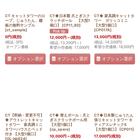
絞り込む
CT キャットタワーのロ
CT◆日本製 爪とぎスク
CT◆ 家具調キャットタ
ープ、じゅうたん、棚
ラッチポール 【大型1
ワー ガリッコミニ
板の無料サンプル
個口】
[
CP11_80
]
【大型1個口】
[
ct_sample
]
[
CP017A
]
0
円
(税別)
13,000
円
(税別)
12,000
円
～
(税別)
(
税込
:
0
円
)
(
税込
:
14,300
円
)
(
税込
:
13,200
円
～
)
オープン価格
希望小売価格
:
18,000
円
希望小売価格
:
17,000
円
オプション選択
オプション選択
オプション選択
CT【即納・変更不可】
CT◆ 替えポール：爪と
CT◆日本製じゅうたん
◆アウトレットキャッ
ぎスクラッチポール用
張りキャットタワー キ
トタワー 家具調ミニ
【大型1個口】
ティアスレチックS
タワーハウスとベッド
[
cp_spare
]
【大型1個口】
[
CP011
]
付き 【大型1個口】
10,000
円
～
(税別)
17,000
円
(税別)
[
OL-hb624
]