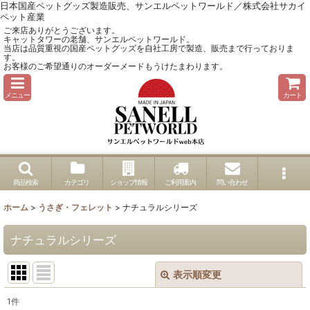
日本国産ペットグッズ製造販売、サンエルペットワールド／株式会社サカイ
ペット産業
ご来店ありがとうございます。
キャットタワーの老舗、サンエルペットワールド。
当店は品質重視の国産ペットグッズを自社工房で製造、販売まで行っておりま
す。
お客様のご希望通りのオーダーメードもうけたまわります。
メニュー
カート
商品検索
カテゴリ
ショップ情報
ご利用案内
問い合わせ
ホーム
>
うさぎ・フェレット
>
ナチュラルシリーズ
ナチュラルシリーズ
表示順変更
閉じる
1
件