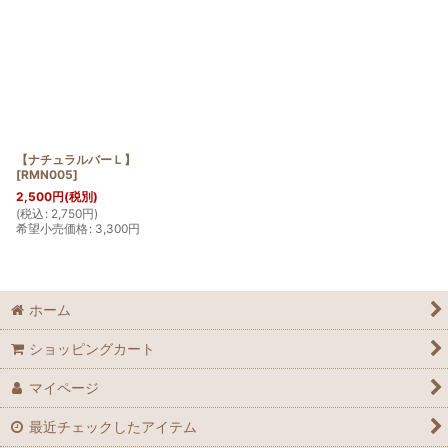
表示数
:
並び順
:
絞り込む
【ナチュラルバーＬ】
[
RMN005
]
2,500
円
(税別)
(
税込
:
2,750
円
)
希望小売価格
:
3,300
円
ホーム
ショッピングカート
マイページ
最近チェックしたアイテム