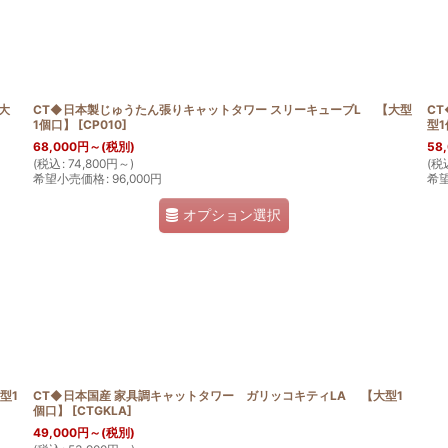
大
CT◆日本製じゅうたん張りキャットタワー スリーキューブL 【大型
C
1個口】
[
CP010
]
型
68,000
円
～
(税別)
58
(
税込
:
74,800
円
～
)
(
税
希望小売価格
:
96,000
円
希
オプション選択
型1
CT◆日本国産 家具調キャットタワー ガリッコキティLA 【大型1
個口】
[
CTGKLA
]
49,000
円
～
(税別)