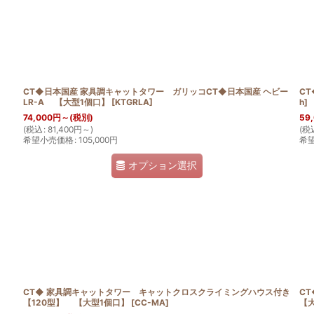
絞り込む
CT◆日本国産 家具調キャットタワー ガリッコCT◆日本国産 ヘビー
CT
LR-A 【大型1個口】
[
KTGRLA
]
h
]
74,000
円
～
(税別)
59
(
税込
:
81,400
円
～
)
(
税
希望小売価格
:
105,000
円
希
オプション選択
CT◆ 家具調キャットタワー キャットクロスクライミングハウス付き
C
【120型】 【大型1個口】
[
CC-MA
]
【