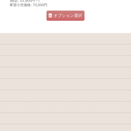
(
税込
:
53,900
円
～
)
希望小売価格
:
70,000
円
オプション選択