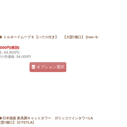
◆ トルネードムーブ S 【ハウス付き】 【大型1個口】
[
tnm-S-
,000
円
(税別)
込
:
64,900
円
)
望小売価格
:
84,000
円
オプション選択
T◆日本国産 家具調キャットタワー ガリッコツインタワーLA
大型1個口】
[
CTGTLA
]