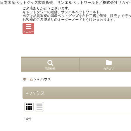
日本国産ペットグッズ製造販売、サンエルペットワールド／株式会社サカイ
ご来店ありがとうございます。
キャットタワーの老舗、サンエルペットワールド。
当店は品質重視の国産ペットグッズを自社工房で製造、販売まで行
お客様のご希望通りのオーダーメードもうけたまわります。
メニュー
商品検索
カテゴリ
ホーム
>
+ ハウス
+ ハウス
14
件
表示数
: