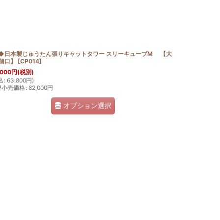
T◆日本製じゅうたん張りキャットタワー スリーキューブM 【大
1個口】
[
CP014
]
,000
円
(税別)
込
:
63,800
円
)
望小売価格
:
82,000
円
オプション選択