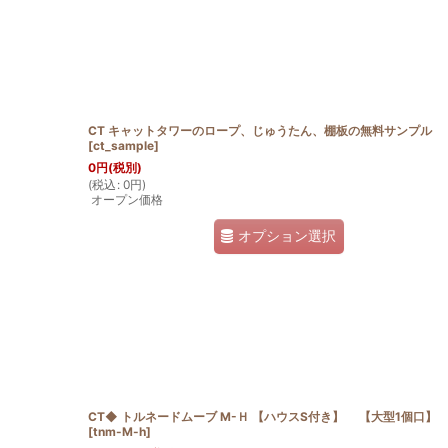
並び順
:
CT キャットタワーのロープ、じゅうたん、棚板の無料サンプル
[
ct_sample
]
0
円
(税別)
(
税込
:
0
円
)
オープン価格
オプション選択
CT◆ トルネードムーブ M-Ｈ 【ハウスS付き】 【大型1個口】
[
tnm-M-h
]