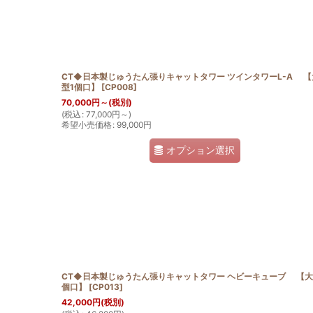
CT◆日本製じゅうたん張りキャットタワー ツインタワーL-A 【
型1個口】
[
CP008
]
70,000
円
～
(税別)
(
税込
:
77,000
円
～
)
希望小売価格
:
99,000
円
オプション選択
CT◆日本製じゅうたん張りキャットタワー ヘビーキューブ 【大
個口】
[
CP013
]
42,000
円
(税別)