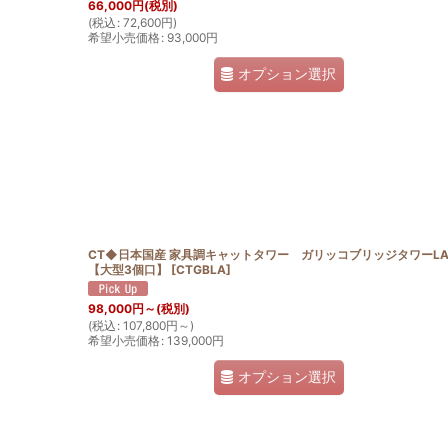
66,000
円
(税別)
(
税込
:
72,600
円
)
希望小売価格
:
93,000
円
オプション選択
CT◆日本国産 家具調キャットタワー ガリッコブリッジタワー
【大型3個口】
[
CTGBLA
]
98,000
円
～
(税別)
(
税込
:
107,800
円
～
)
希望小売価格
:
139,000
円
オプション選択