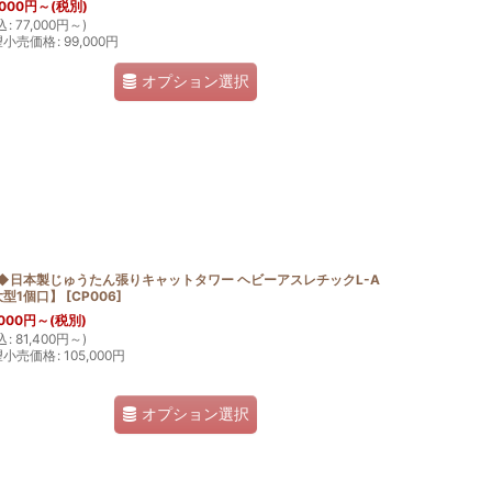
,000
円
～
(税別)
込
:
77,000
円
～
)
望小売価格
:
99,000
円
オプション選択
T◆日本製じゅうたん張りキャットタワー ヘビーアスレチックL-A
大型1個口】
[
CP006
]
000
円
～
(税別)
込
:
81,400
円
～
)
望小売価格
:
105,000
円
オプション選択