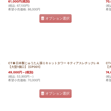
61,000
円
(税別)
70
(
税込
:
67,100
円
)
(
税
希望小売価格
:
86,000
円
希
オプション選択
LA
CT◆日本製じゅうたん張りキャットタワー キティアスレチックL-A
C
【大型1個口】
[
CP001
]
【
49,000
円
～
(税別)
74,
(
税込
:
53,900
円
～
)
(
税
希望小売価格
:
70,000
円
希
オプション選択