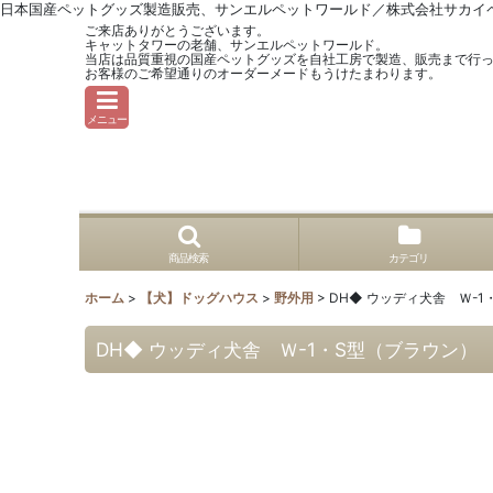
日本国産ペットグッズ製造販売、サンエルペットワールド／株式会社サカイ
ご来店ありがとうございます。
キャットタワーの老舗、サンエルペットワールド。
当店は品質重視の国産ペットグッズを自社工房で製造、販売まで行
お客様のご希望通りのオーダーメードもうけたまわります。
メニュー
商品検索
カテゴリ
ホーム
>
【犬】ドッグハウス
>
野外用
>
DH◆ ウッディ犬舎 Ｗ-
DH◆ ウッディ犬舎 Ｗ-1・S型（ブラウン）