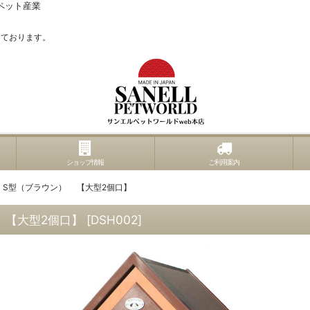
ペット産業
っております。
ショップ情報
ご利用案内
1・S型（ブラウン） 【大型2個口】
 【大型2個口】
[
DSH002
]