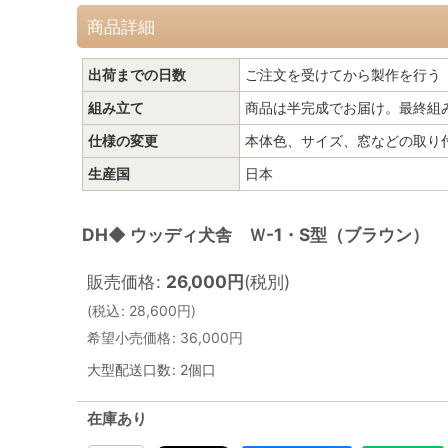
商品詳細
出荷までの日数
ご注文を受けてから製作を行う
組み立て
商品は半完成でお届け。最終組
仕様の変更
本体色、サイズ、窓などの取り
生産国
日本
DH◆ ウッディ犬舎 Ｗ-1・S型（ブラウン）
販売価格
:
26,000
円
(税別)
(
税込
:
28,600
円
)
希望小売価格
:
36,000
円
大型配送口数
:
2個口
在庫あり