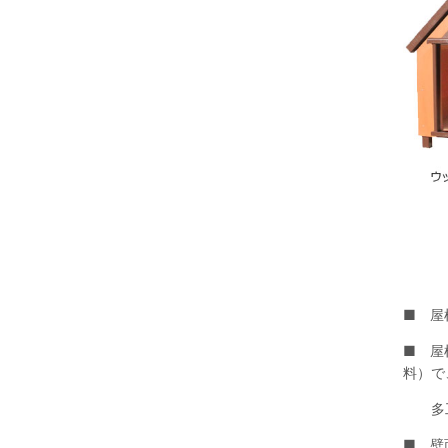
■ 屋
■ 屋
料）で
多工
■ 壁