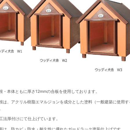
根・本体ともに厚さ
12mm
の合板を使用しております。
根は、アクリル樹脂エマルジョンを成分とした塗料（一般建築に使用す
、
法厚付けにて仕上げています。
面は、防カビ・防水・耐久性に優れたガードラック塗装仕上げです。