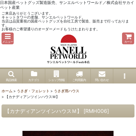
日本国産ペットグッズ製造販売、サンエルペットワールド／株式会社サカイ
ペット産業
ご来店ありがとうございます。
キャットタワーの老舗、サンエルペットワールド。
当店は品質重視の国産ペットグッズを自社工房で製造、販売まで行っておりま
す。
お客様のご希望通りのオーダーメードもうけたまわります。
メニュー
カート
商品検索
カテゴリ
ショップ情報
ご利用案内
問い合わせ
ホーム
>
うさぎ・フェレット
>
うさぎ用ハウス
>
【カナディアンツインハウスＭ】
【カナディアンツインハウスＭ】
[
RMH006
]