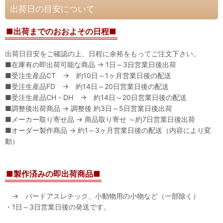
出荷日の目安について
■出荷までのおおよその日程■
出荷日目安をご確認の上、日程に余裕をもってご注文下さい。
■在庫有の即出荷可能な商品 → 1日～3日営業日後出荷
■受注生産品CT → 約10日～1ヶ月営業日後の配送
■受注生産品FD → 約14日～20日営業日後の配送
■受注生産品CH・DH → 約14日～20日営業日後の配送
■調整後出荷商品 → 調整後 約3日～5日営業日後出荷
■メーカー取り寄せ品 → 商品取り寄せ ～約7日営業日後出荷
■オーダー製作商品 → 約1～3ヶ月営業日後の配送（内容により変
動）
■製作済みの即出荷商品■
→ バードアスレチック、小動物用の小物など（一部除く）
・1日～3日営業日後の発送です。