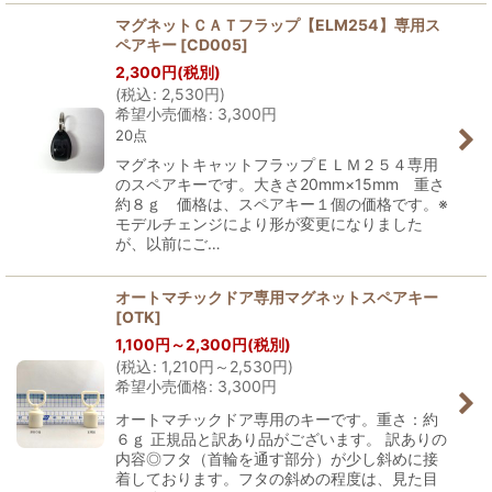
マグネットＣＡＴフラップ【ELM254】専用ス
ペアキー
[
CD005
]
2,300
円
(税別)
(
税込
:
2,530
円
)
希望小売価格
:
3,300
円
20点
マグネットキャットフラップＥＬＭ２５４専用
のスペアキーです。大きさ20mm×15mm 重さ
約８ｇ 価格は、スペアキー１個の価格です。※
モデルチェンジにより形が変更になりました
が、以前にご…
オートマチックドア専用マグネットスペアキー
[
OTK
]
1,100
円
～2,300
円
(税別)
(
税込
:
1,210
円
～2,530
円
)
希望小売価格
:
3,300
円
オートマチックドア専用のキーです。重さ：約
６ｇ 正規品と訳あり品がございます。 訳ありの
内容◎フタ（首輪を通す部分）が少し斜めに接
着しております。フタの斜めの程度は、見た目