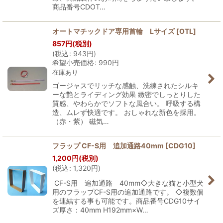
商品番号CDOT…
オートマチックドア専用首輪 Lサイズ
[
OTL
]
857
円
(税別)
(
税込
:
943
円
)
希望小売価格
:
990
円
在庫あり
ゴージャスでリッチな感触、洗練されたシルキ
ーな艶とライディング効果 緻密でしっとりした
質感、やわらかでソフトな風合い。 呼吸する構
造、ムレず快適です。 おしゃれな新色を採用。
（赤・紫） 磁気…
フラップ CF-S用 追加通路40mm
[
CDG10
]
1,200
円
(税別)
(
税込
:
1,320
円
)
CF-S用 追加通路 40mm◇大きな猫と小型犬
用のフラップCF-S用の追加通路です。 ◇複数個
を連結する事も可能です。商品番号CDG10サイ
ズ厚さ：40mm H192mm×W…