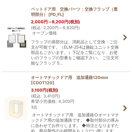
表示数
:
ペットドア用 交換パーツ：交換フラップ（透
明部分）
[
PD_FL
]
並び順
:
2,000
円
～6,200
円
(税別)
(
税込
:
2,200
円
～6,820
円
)
オープン価格
絞り込む
フラップの扉部分は、消耗品として交換・ご注
文が可能です。（ELM-254は施錠ユニット交換
部品もございます。）下記をご覧になり、お使
いのフラップの型番をご確認下さい。 ご注文可
能なフラップ 5…
オートマチックドア用 追加通路120mm
[
CDOT120
]
3,100
円
(税別)
(
税込
:
3,410
円
)
希望小売価格
:
4,300
円
3点
オートマチックドア用 追加通路◇オートマチ
ックドア用の追加通路です。 ◆取付部分の厚み
に合わせてお作りします。 ◆特注となりますた
め、商品製作のお時間をちょうだい致します。