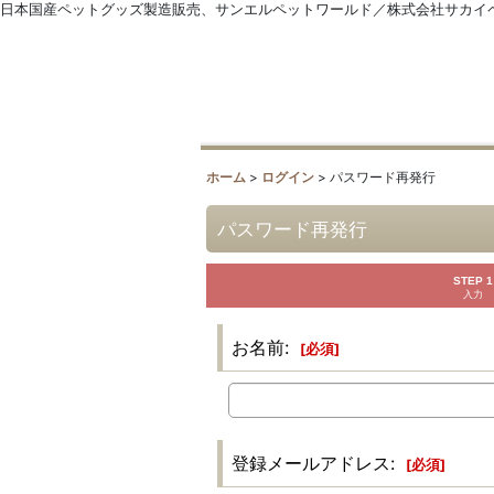
日本国産ペットグッズ製造販売、サンエルペットワールド／株式会社サカイ
ホーム
>
ログイン
>
パスワード再発行
パスワード再発行
STEP 1
入力
お名前
:
[
必須
]
登録メールアドレス
:
[
必須
]