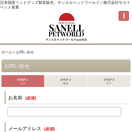
日本国産ペットグッズ製造販売、サンエルペットワールド／株式会社サカイ
ペット産業
ホーム
>
お問い合せ
お問い合せ
STEP 1
STEP 2
STEP 3
入力
確認
完了
お名前
[
必須
]
メールアドレス
[
必須
]